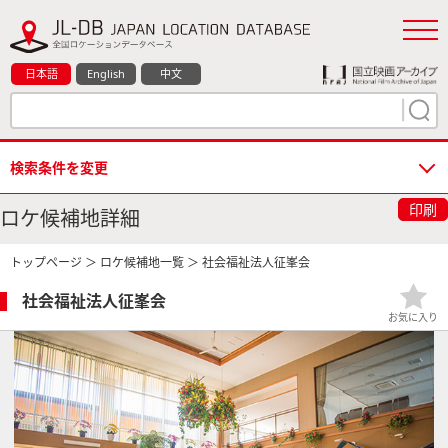
日本語
English
中文
検索条件を変更
印刷
ロケ候補地詳細
トップページ
＞
ロケ候補地一覧
＞ 社会福祉法人征峯会
社会福祉法人征峯会
お気に入り