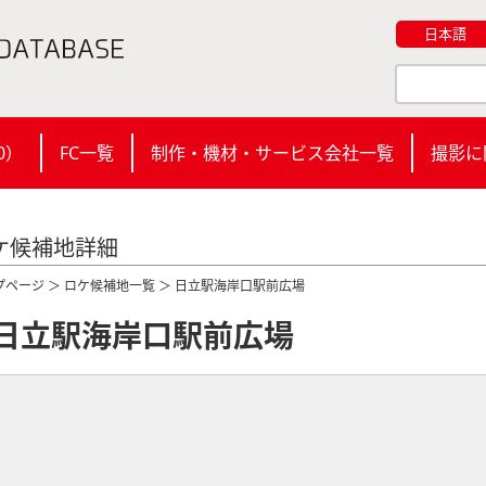
日本語
0
）
FC一覧
制作・機材・サービス会社一覧
撮影に
ケ候補地詳細
プページ
＞
ロケ候補地一覧
＞ 日立駅海岸口駅前広場
日立駅海岸口駅前広場