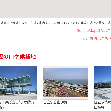
記地図は所在地およびロケ地の名称を元に表示しております。実際の場所と異なる場
GoogleMaps3Dは
表示方法はこち
辺のロケ候補地
駅情報交流プラザ(海岸
日立駅自由通路
日立駅情報
設)
口施設)