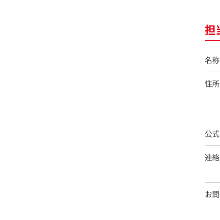
担
名称
住所
公式
連絡
お問