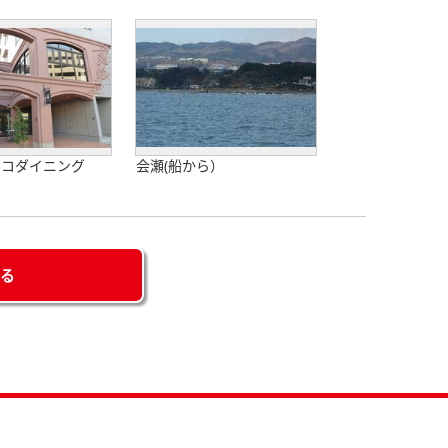
スコダイニング
会瀬(船から）
せる