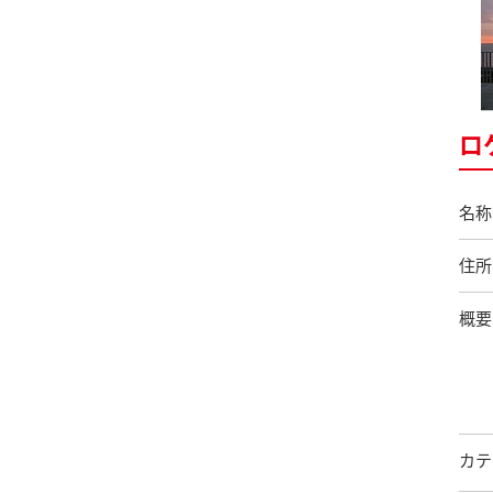
ロ
名称
住所
概要
カテ