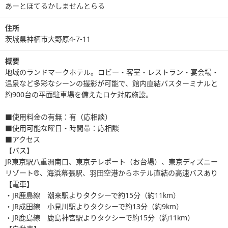
あーとほてるかしませんとらる
住所
茨城県神栖市大野原4-7-11
概要
地域のランドマークホテル。ロビー・客室・レストラン・宴会場・
温泉など多彩なシーンの撮影が可能で、館内直結バスターミナルと
約900台の平面駐車場を備えたロケ対応施設。
■使用料金の有無：有（応相談）
■使用可能な曜日・時間帯：応相談
■アクセス
【バス】
JR東京駅八重洲南口、東京テレポート（お台場）、東京ディズニー
リゾート®、海浜幕張駅、羽田空港からホテル直結の高速バスあり
【電車】
・JR鹿島線 潮来駅よりタクシーで約15分（約11km）
・JR成田線 小見川駅よりタクシーで約13分（約9km）
・JR鹿島線 鹿島神宮駅よりタクシーで約15分（約11km）