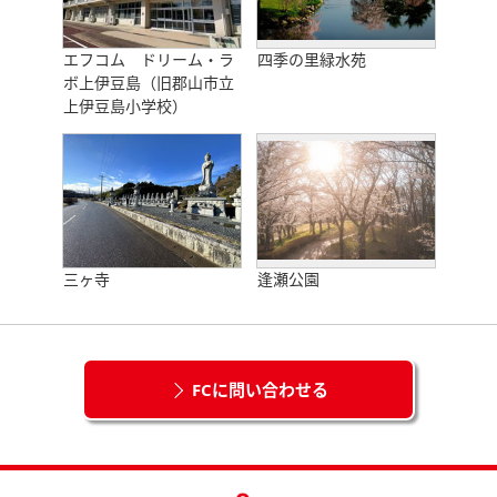
エフコム ドリーム・ラ
四季の里緑水苑
ボ上伊豆島（旧郡山市立
上伊豆島小学校）
三ヶ寺
逢瀬公園
FCに問い合わせる