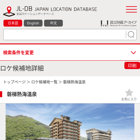
日本語
English
中文
検索条件を変更
印刷
ロケ候補地詳細
トップページ
＞
ロケ候補地一覧
＞ 磐梯熱海温泉
磐梯熱海温泉
お気に入り