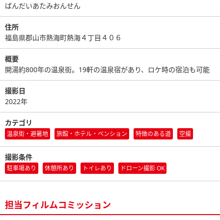
ばんだいあたみおんせん
住所
福島県郡山市熱海町熱海４丁目４０６
概要
開湯約800年の温泉街。19軒の温泉宿があり、ロケ時の宿泊も可能
撮影日
2022年
カテゴリ
温泉街・避暑地
旅館・ホテル・ペンション
特徴のある道
空撮
撮影条件
駐車場あり
休憩所あり
トイレあり
ドローン撮影 OK
担当フィルムコミッション