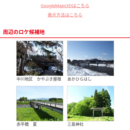
GoogleMaps3Dはこちら
表示方法はこちら
周辺のロケ候補地
中川地区 かやぶき屋根
あかひらはし
赤平橋 夏
三島神社