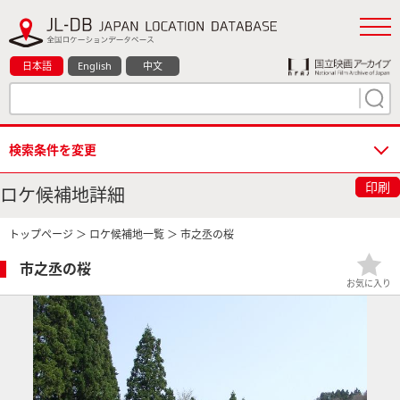
日本語
English
中文
検索条件を変更
印刷
ロケ候補地詳細
トップページ
＞
ロケ候補地一覧
＞ 市之丞の桜
市之丞の桜
お気に入り