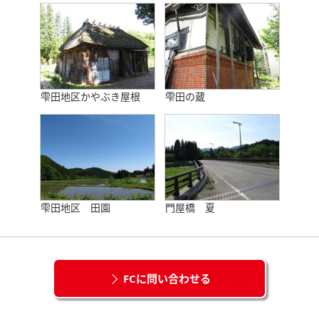
雫田地区かやぶき屋根
雫田の蔵
雫田地区 田園
門屋橋 夏
FCに問い合わせる