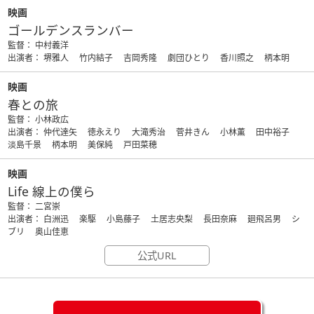
映画
ゴールデンスランバー
監督： 中村義洋
出演者： 堺雅人 竹内結子 吉岡秀隆 劇団ひとり 香川照之 柄本明
映画
春との旅
監督： 小林政広
出演者： 仲代達矢 徳永えり 大滝秀治 菅井きん 小林薫 田中裕子
淡島千景 柄本明 美保純 戸田菜穂
映画
Life 線上の僕ら
監督： 二宮崇
出演者： 白洲迅 楽駆 小島藤子 土居志央梨 長田奈麻 廻飛呂男 シ
ブリ 奥山佳恵
公式URL