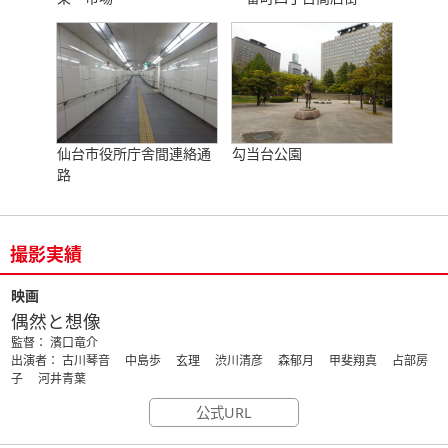
仙台市役所庁舎間連絡通
勾当台公園
路
撮影実績
映画
偶然と想像
監督： 濱口竜介
出演者： 古川琴音 中島歩 玄理 渋川清彦 森郁月 甲斐翔真 占部房
子 河井青葉
公式URL