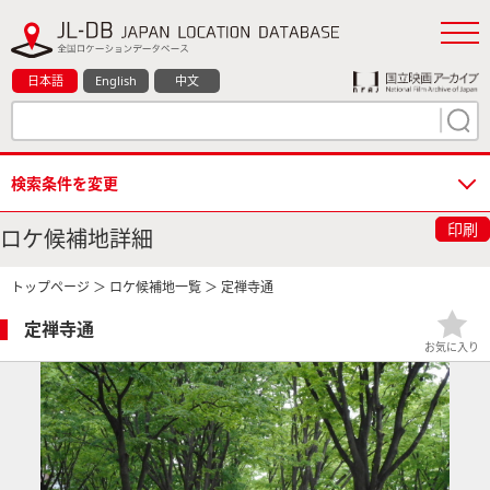
日本語
English
中文
検索条件を変更
印刷
ロケ候補地詳細
トップページ
＞
ロケ候補地一覧
＞ 定禅寺通
定禅寺通
お気に入り