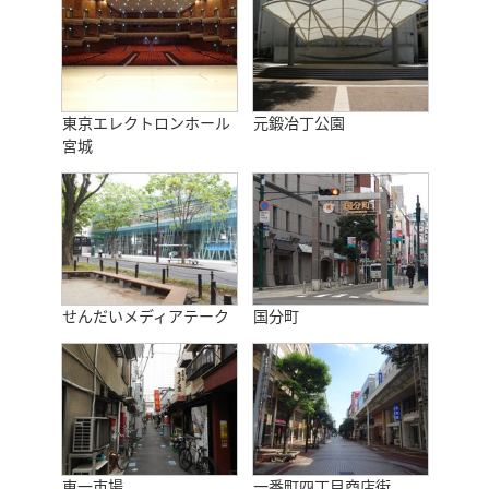
東京エレクトロンホール
元鍛冶丁公園
宮城
せんだいメディアテーク
国分町
東一市場
一番町四丁目商店街