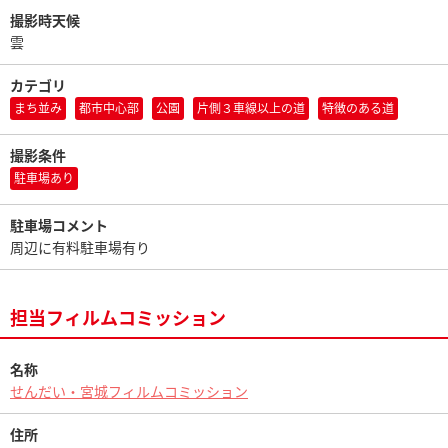
撮影時天候
雲
カテゴリ
まち並み
都市中心部
公園
片側３車線以上の道
特徴のある道
撮影条件
駐車場あり
駐車場コメント
周辺に有料駐車場有り
担当フィルムコミッション
名称
せんだい・宮城フィルムコミッション
住所