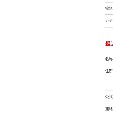
撮影
カテ
担
名称
住所
公式
連絡