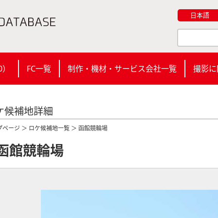
日本語
0
）
FC一覧
制作・機材・サービス会社一覧
撮影に
ケ候補地詳細
プページ
＞
ロケ候補地一覧
＞ 函館競輪場
函館競輪場