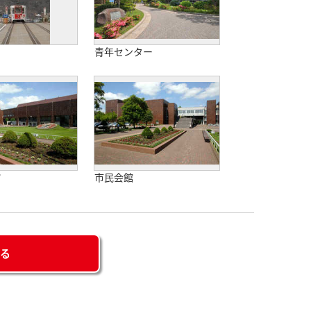
青年センター
館
市民会館
せる