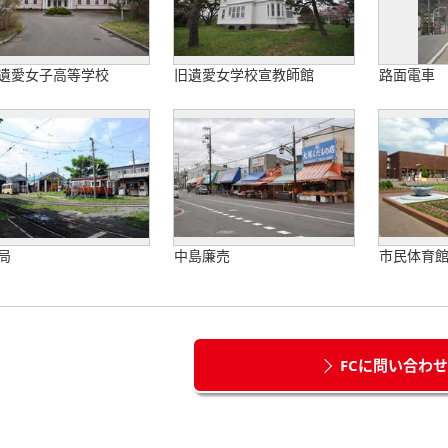
遺愛女子高等学校
旧遺愛女学校宣教師館
路面電車
局
中島廉売
市民体育
FCに問い合わ