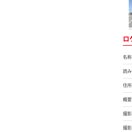
ロ
名称
読み
住所
概要
撮影
撮影