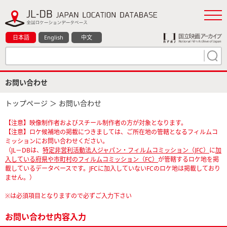
日本語
English
中文
お問い合わせ
トップページ
＞ お問い合わせ
【注意】映像制作者およびスチール制作者の方が対象となります。
【注意】ロケ候補地の掲載につきましては、ご所在地の管轄となるフィルムコ
ミッションにお問い合わせください。
（JL－DBは、
特定非営利活動法人ジャパン・フィルムコミッション（JFC）
に
加
入している府県や市町村のフィルムコミッション（FC）
が管轄するロケ地を掲
載しているデータベースです。JFCに加入していないFCのロケ地は掲載しており
ません。）
※は必須項目となりますので必ずご入力下さい
お問い合わせ内容入力