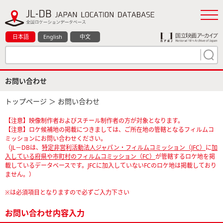
日本語
English
中文
お問い合わせ
トップページ
＞ お問い合わせ
【注意】映像制作者およびスチール制作者の方が対象となります。
【注意】ロケ候補地の掲載につきましては、ご所在地の管轄となるフィルムコ
ミッションにお問い合わせください。
（JL－DBは、
特定非営利活動法人ジャパン・フィルムコミッション（JFC）
に
加
入している府県や市町村のフィルムコミッション（FC）
が管轄するロケ地を掲
載しているデータベースです。JFCに加入していないFCのロケ地は掲載しており
ません。）
※は必須項目となりますので必ずご入力下さい
お問い合わせ内容入力