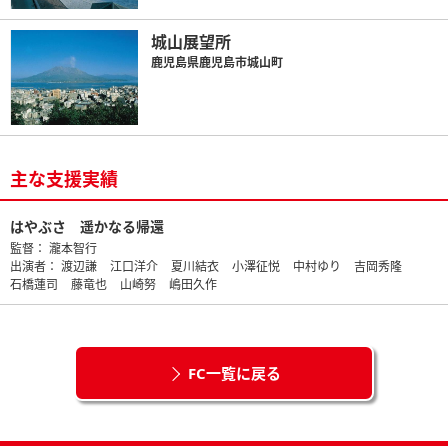
城山展望所
鹿児島県鹿児島市城山町
主な支援実績
はやぶさ 遥かなる帰還
監督：
瀧本智行
出演者：
渡辺謙
江口洋介
夏川結衣
小澤征悦
中村ゆり
吉岡秀隆
石橋蓮司
藤竜也
山崎努
嶋田久作
FC一覧に戻る