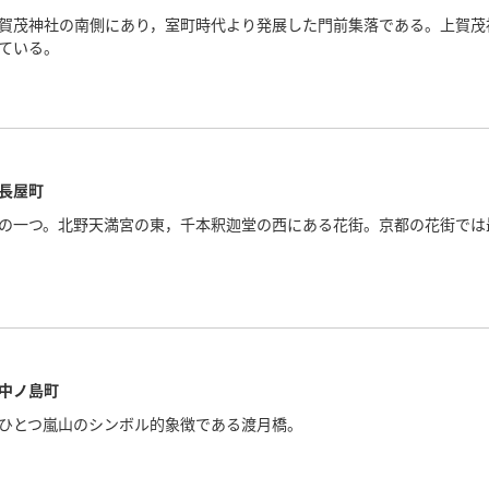
賀茂神社の南側にあり，室町時代より発展した門前集落である。上賀茂
ている。
長屋町
の一つ。北野天満宮の東，千本釈迦堂の西にある花街。京都の花街では
中ノ島町
ひとつ嵐山のシンボル的象徴である渡月橋。