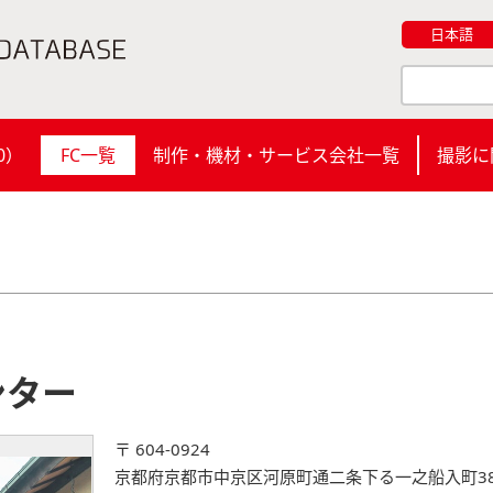
日本語
0
）
FC一覧
制作・機材・サービス会社一覧
撮影に
ンター
〒 604-0924
京都府京都市中京区河原町通二条下る一之船入町38