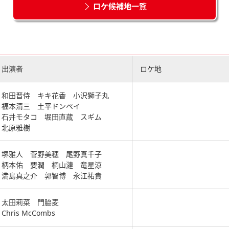
ロケ候補地一覧
出演者
ロケ地
和田晋侍
キキ花香
小沢獅子丸
福本清三
土平ドンペイ
石井モタコ
堀田直蔵
スギム
北原雅樹
堺雅人
菅野美穂
尾野真千子
柄本佑
要潤
桐山漣
竜星涼
満島真之介
郭智博
永江祐貴
太田莉菜
門脇麦
Chris McCombs