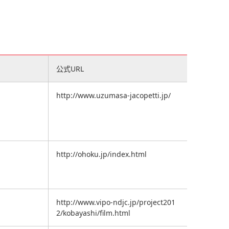
公式URL
http://www.uzumasa-jacopetti.jp/
http://ohoku.jp/index.html
http://www.vipo-ndjc.jp/project201
2/kobayashi/film.html