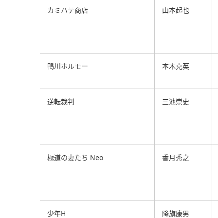
カミハテ商店
山本起也
鴨川ホルモー
本木克英
逆転裁判
三池崇史
極道の妻たち Neo
香月秀之
少年H
降旗康男