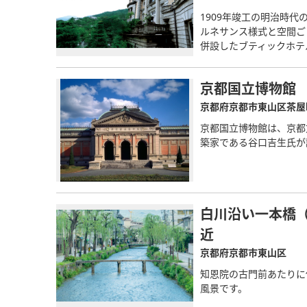
1909年竣工の明治時
ルネサンス様式と空間ご
併設したブティックホテル
京都国立博物館
京都府京都市東山区茶屋町
京都国立博物館は、京都
築家である谷口吉生氏が
白川沿い一本橋
近
京都府京都市東山区
知恩院の古門前あたりに
風景です。