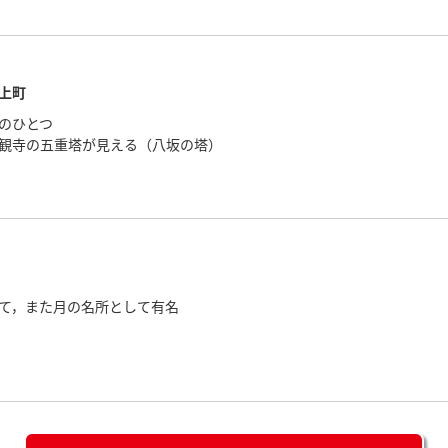
上町
のひとつ
観寺の五重塔が見える（八坂の塔）
して，また月の名所として有名