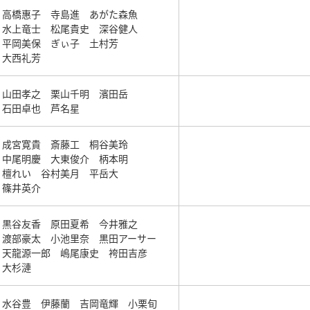
高橋惠子
寺島進
あがた森魚
水上竜士
松尾貴史
深谷健人
平岡美保
ぎぃ子
土村芳
大西礼芳
山田孝之
栗山千明
濱田岳
石田卓也
芦名星
成宮寛貴
斎藤工
桐谷美玲
中尾明慶
大東俊介
柄本明
檀れい
谷村美月
平岳大
篠井英介
黒谷友香
原田夏希
今井雅之
渡部豪太
小池里奈
黒田アーサー
天龍源一郎
嶋尾康史
袴田吉彦
大杉漣
水谷豊
伊藤蘭
吉岡竜輝
小栗旬