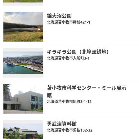
錦大沼公園
北海道苫小牧市樽前421-1
キラキラ公園（北埠頭緑地）
北海道苫小牧市入船町3-1
苫小牧市科学センター・ミール展示
館
北海道苫小牧市旭町3-1-12
勇武津資料館
北海道苫小牧市勇払132-32