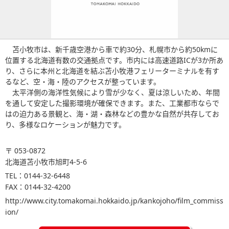
苫小牧市は、新千歳空港から車で約30分、札幌市から約50kmに
位置する北海道有数の交通拠点です。市内には高速道路ICが3か所あ
り、さらに本州と北海道を結ぶ苫小牧港フェリーターミナルを有す
るなど、空・海・陸のアクセスが整っています。
太平洋側の海洋性気候により雪が少なく、夏は涼しいため、年間
を通して安定した撮影環境が確保できます。また、工業都市ならで
はの迫力ある景観と、海・湖・森林などの豊かな自然が共存してお
り、多様なロケーションが魅力です。
〒 053-0872
北海道苫小牧市旭町4-5-6
TEL：0144-32-6448
FAX：0144-32-4200
http://www.city.tomakomai.hokkaido.jp/kankojoho/film_commiss
ion/