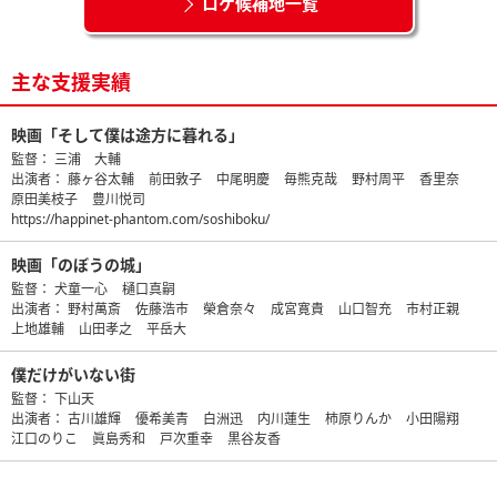
ロケ候補地一覧
主な支援実績
映画「そして僕は途方に暮れる」
監督：
三浦 大輔
出演者：
藤ヶ谷太輔
前田敦子
中尾明慶
毎熊克哉
野村周平
香里奈
原田美枝子
豊川悦司
https://happinet-phantom.com/soshiboku/
映画「のぼうの城」
監督：
犬童一心
樋口真嗣
出演者：
野村萬斎
佐藤浩市
榮倉奈々
成宮寛貴
山口智充
市村正親
上地雄輔
山田孝之
平岳大
僕だけがいない街
監督：
下山天
出演者：
古川雄輝
優希美青
白洲迅
内川蓮生
柿原りんか
小田陽翔
江口のりこ
眞島秀和
戸次重幸
黒谷友香