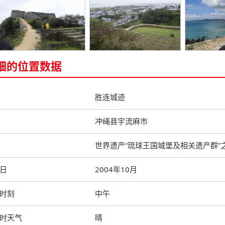
细的位置数据
胜连城迹
冲绳县宇流麻市
世界遗产“琉球王国城堡及相关遗产群”
日
2004年10月
时刻
中午
时天气
晴