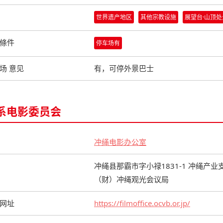
世界遗产地区
其他宗教设施
展望台·山顶处
條件
停车场有
场 意见
有，可停外景巴士
系电影委员会
冲绳电影办公室
冲绳县那霸市字小禄1831-1 冲绳产业
（财）冲绳观光会议局
网址
https://filmoffice.ocvb.or.jp/