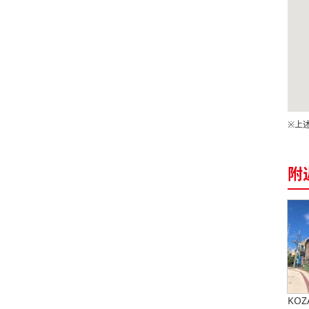
※上
附
KO