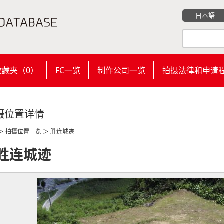
日本語
收藏夹（
0
）
FC一览
制作公司一览
拍摄法律和申请
摄位置详情
＞
拍摄位置一览
＞ 胜连城迹
胜连城迹