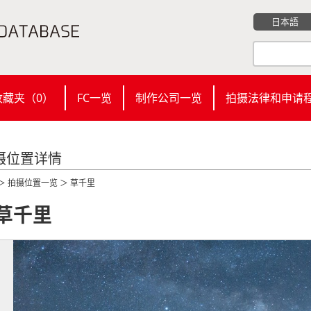
日本語
收藏夹（
0
）
FC一览
制作公司一览
拍摄法律和申请
摄位置详情
＞
拍摄位置一览
＞ 草千里
草千里