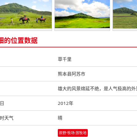
细的位置数据
草千里
熊本县阿苏市
雄大的风景绵延不绝，是人气极高的外
日
2012年
时天气
晴
原野·牧场·放牧地