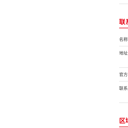
联
名称
地址
官方
联系
区