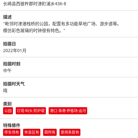
长崎县西彼杵郡时津町浦乡436-8
描述
"毗邻时津港栈桥的公园，配置有多功能草地广场、游步道等。
模仿彩色玻璃的时钟很有特色。"
拍摄日
2022年01月
拍摄时刻
中午
拍摄时天气
晴
类别
公园
灯塔·码头·防护堤
港口·渔港·养殖场·运河
特殊條件
停车场有
休息区有
厕所有
使用条款有