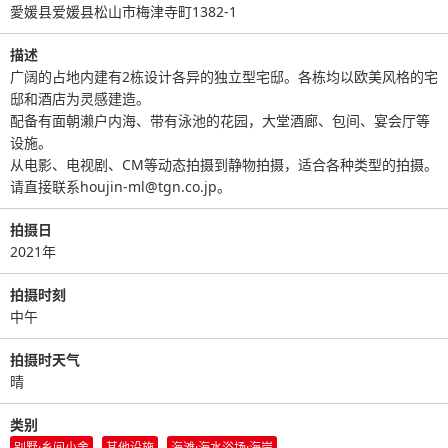
愛媛县爱媛县松山市梅津寺町1382-1
描述
广阔的占地内建有2栋设计各异的独立型宅邸。各栋均以欧美风格的宅
邸和酒店为灵感建造。
配备有面朝濑户内海、带有泳池的花园，大堂酒廊、包间、宴会厅等
设施。
从电影、电视剧、CM等动态拍摄到静物拍摄，适合各种类型的拍摄。
请直接联系houjin-ml@tgn.co.jp。
拍摄日
2021年
拍摄时刻
中午
拍摄时天气
晴
类别
别墅·乡间小舍
其他设施
海滩·海水浴场·海岸