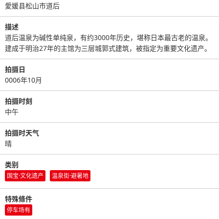
愛媛县松山市道后
描述
道后温泉为碱性单纯泉，有约3000年历史，堪称日本最古老的温泉。
建成于明治27年的主馆为三层城郭式建筑，被指定为重要文化遗产。
拍摄日
0006年10月
拍摄时刻
中午
拍摄时天气
晴
类别
国宝·文化遗产
温泉街·避暑地
特殊條件
停车场有