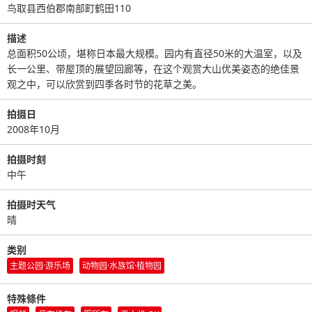
鸟取县西伯郡南部町鹤田110
描述
总面积50公顷，堪称日本最大规模。园内有直径50米的大温室，以及
长一公里、带屋顶的展望回廊等，在这个观赏大山优美姿态的绝佳景
观之中，可以欣赏到四季各时节的花草之美。
拍摄日
2008年10月
拍摄时刻
中午
拍摄时天气
晴
类别
主题公园·游乐场
动物园·水族馆·植物园
特殊條件