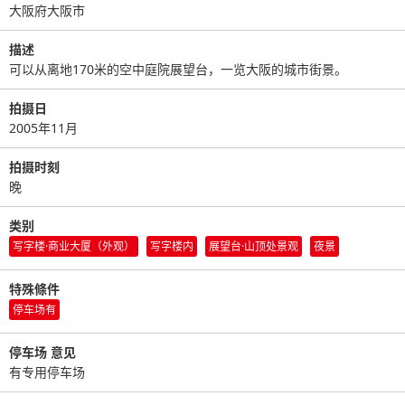
大阪府大阪市
描述
可以从离地170米的空中庭院展望台，一览大阪的城市街景。
拍摄日
2005年11月
拍摄时刻
晚
类别
写字楼·商业大厦（外观）
写字楼内
展望台·山顶处景观
夜景
特殊條件
停车场有
停车场 意见
有专用停车场