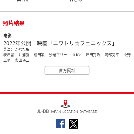
照片结果
电影
2022年公開 映画「ニワトリ☆フェニックス」
导演： かなた狼
表演者： 井浦新 成田凌 沙羅マリー LiLiCo 津田寛治 阿部亮平 火野
正平 奥田瑛二
官方网址