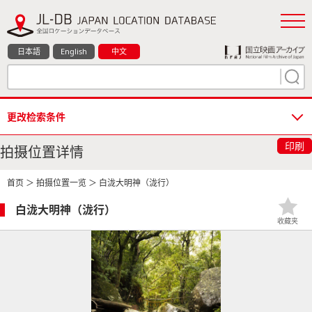
日本語
English
中文
更改检索条件
印刷
拍摄位置详情
首页
＞
拍摄位置一览
＞ 白泷大明神（泷行）
白泷大明神（泷行）
收藏夹