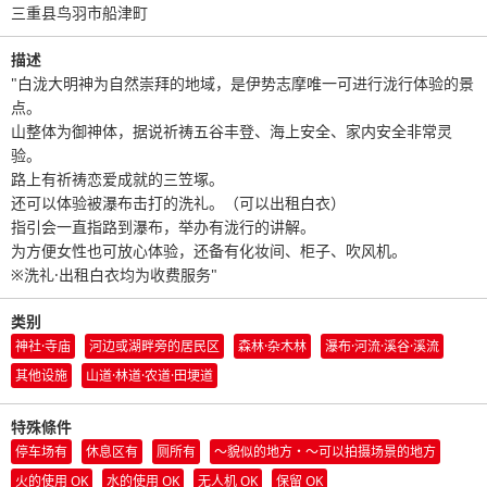
三重县鸟羽市船津町
描述
"白泷大明神为自然崇拜的地域，是伊势志摩唯一可进行泷行体验的景
点。
山整体为御神体，据说祈祷五谷丰登、海上安全、家内安全非常灵
验。
路上有祈祷恋爱成就的三笠塚。
还可以体验被瀑布击打的洗礼。（可以出租白衣）
指引会一直指路到瀑布，举办有泷行的讲解。
为方便女性也可放心体验，还备有化妆间、柜子、吹风机。
※洗礼·出租白衣均为收费服务"
类别
神社·寺庙
河边或湖畔旁的居民区
森林·杂木林
瀑布·河流·溪谷·溪流
其他设施
山道·林道·农道·田埂道
特殊條件
停车场有
休息区有
厕所有
〜貌似的地方・〜可以拍摄场景的地方
火的使用 OK
水的使用 OK
无人机 OK
保留 OK