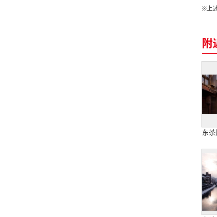
※上
附
东茶