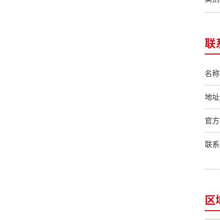
联
名称
地址
官方
联系
区