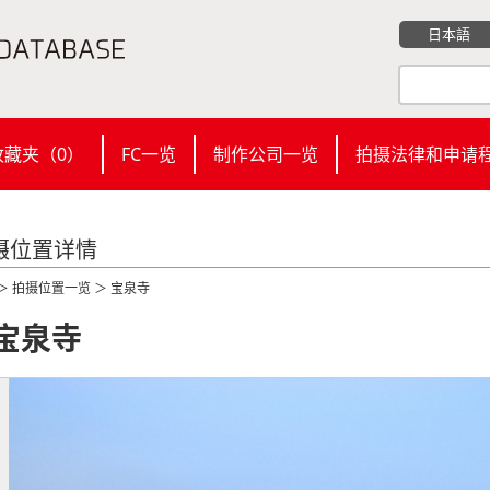
日本語
收藏夹（
0
）
FC一览
制作公司一览
拍摄法律和申请
摄位置详情
＞
拍摄位置一览
＞ 宝泉寺
宝泉寺