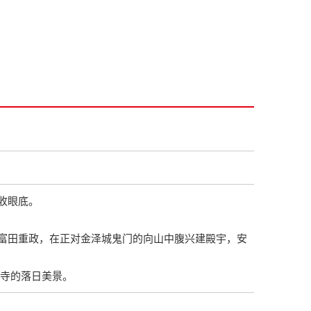
收眼底。
富田重政，在正对金泽城鬼门的向山中腹兴建殿宇，安
该寺的落日美景。