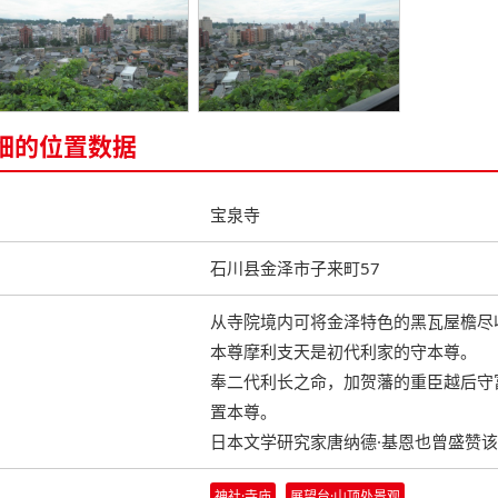
细的位置数据
宝泉寺
石川县金泽市子来町57
从寺院境内可将金泽特色的黑瓦屋檐尽
本尊摩利支天是初代利家的守本尊。
奉二代利长之命，加贺藩的重臣越后守
置本尊。
日本文学研究家唐纳德·基恩也曾盛赞
神社·寺庙
展望台·山顶处景观