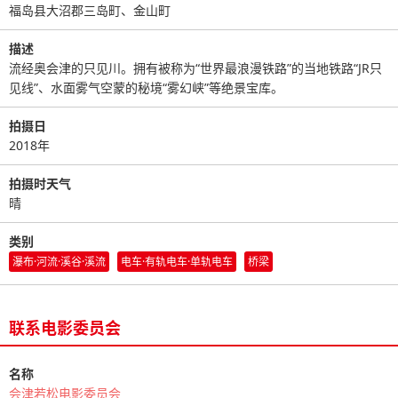
福岛县大沼郡三岛町、金山町
描述
流经奥会津的只见川。拥有被称为“世界最浪漫铁路”的当地铁路“JR只
见线”、水面雾气空蒙的秘境“雾幻峡”等绝景宝库。
拍摄日
2018年
拍摄时天气
晴
类别
瀑布·河流·溪谷·溪流
电车·有轨电车·单轨电车
桥梁
联系电影委员会
名称
会津若松电影委员会