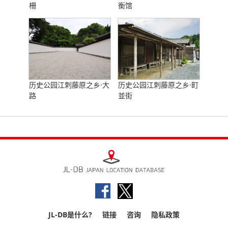
柵
衡馆
历史公园江刺藤原之乡·大
历史公园江刺藤原之乡·町
路
並街
JL-DB是什么?
链接
咨询
隐私政策