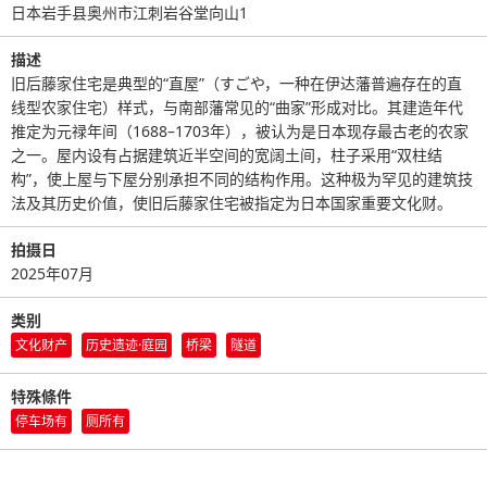
日本岩手县奥州市江刺岩谷堂向山1
描述
旧后藤家住宅是典型的“直屋”（すごや，一种在伊达藩普遍存在的直
线型农家住宅）样式，与南部藩常见的“曲家”形成对比。其建造年代
推定为元禄年间（1688–1703年），被认为是日本现存最古老的农家
之一。屋内设有占据建筑近半空间的宽阔土间，柱子采用“双柱结
构”，使上屋与下屋分别承担不同的结构作用。这种极为罕见的建筑技
法及其历史价值，使旧后藤家住宅被指定为日本国家重要文化财。
拍摄日
2025年07月
类别
文化财产
历史遗迹·庭园
桥梁
隧道
特殊條件
停车场有
厕所有