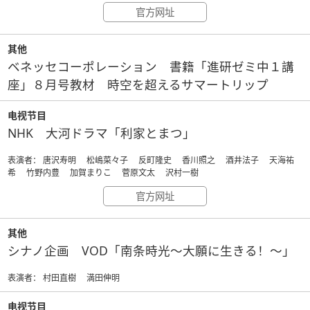
官方网址
其他
ベネッセコーポレーション 書籍「進研ゼミ中１講
座」８月号教材 時空を超えるサマートリップ
电视节目
NHK 大河ドラマ「利家とまつ」
表演者： 唐沢寿明 松嶋菜々子 反町隆史 香川照之 酒井法子 天海祐
希 竹野内豊 加賀まりこ 菅原文太 沢村一樹
官方网址
其他
シナノ企画 VOD「南条時光～大願に生きる！～」
表演者： 村田直樹 満田伸明
电视节目