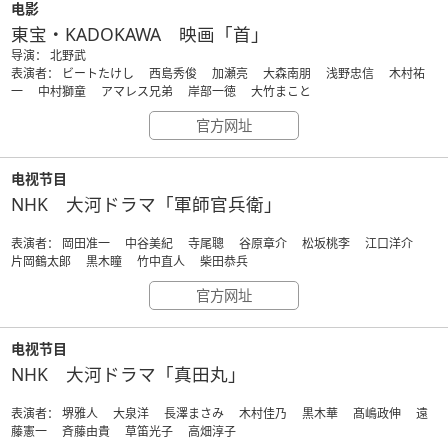
电影
東宝・KADOKAWA 映画「首」
导演： 北野武
表演者： ビートたけし 西島秀俊 加瀬亮 大森南朋 浅野忠信 木村祐
一 中村獅童 アマレス兄弟 岸部一徳 大竹まこと
官方网址
电视节目
NHK 大河ドラマ「軍師官兵衛」
表演者： 岡田准一 中谷美紀 寺尾聰 谷原章介 松坂桃李 江口洋介
片岡鶴太郎 黒木瞳 竹中直人 柴田恭兵
官方网址
电视节目
NHK 大河ドラマ「真田丸」
表演者： 堺雅人 大泉洋 長澤まさみ 木村佳乃 黒木華 髙嶋政伸 遠
藤憲一 斉藤由貴 草笛光子 高畑淳子