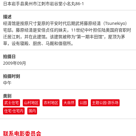
日本岩手县奥州市江刺市岩谷堂小名丸86-1
描述
经清馆是按原尺寸复原的平安时代后期武将藤原经清（Tsunekiyo）
宅邸。藤原经清是安倍贞任的妹夫，11世纪中叶担任陆奥国府官职时
迁居江刺，并在此建馆。该建筑被称为“第一期丰田馆”，屋顶为茅
草，设有寝殿、厨房、马厩和值宿所。
拍摄日
2009年09月
拍摄时刻
中午
类别
武士住宅
山村地区
农村地区
大自然
公园
主题公园·游乐场
住宅·住宅内
国内
联系电影委员会