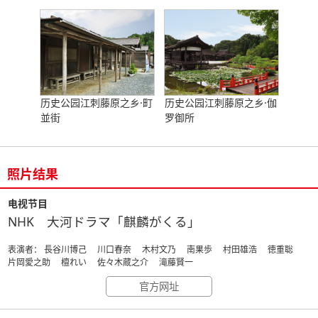
历史公园江刺藤原之乡·町
历史公园江刺藤原之乡·伽
並街
罗御所
照片结果
电视节目
NHK 大河ドラマ「麒麟がくる」
表演者： 長谷川博己 川口春奈 木村文乃 南果歩 村田雄浩 徳重聡
片岡愛之助 檀れい 佐々木蔵之介 滝藤賢一
官方网址