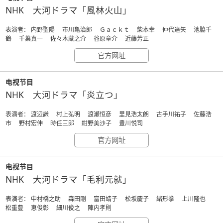
NHK 大河ドラマ「風林火山」
表演者： 内野聖陽 市川亀治郎 Ｇａｃｋｔ 柴本幸 仲代達矢 池脇千
鶴 千葉真一 佐々木蔵之介 谷原章介 近藤芳正
官方网址
电视节目
NHK 大河ドラマ「炎立つ」
表演者： 渡辺謙 村上弘明 渡瀬恒彦 里見浩太朗 古手川祐子 佐藤浩
市 野村宏伸 時任三郎 紺野美沙子 豊川悦司
官方网址
电视节目
NHK 大河ドラマ「毛利元就」
表演者： 中村橋之助 森田剛 富田靖子 松坂慶子 緒形拳 上川隆也
松重豊 恵俊彰 細川俊之 陣内孝則