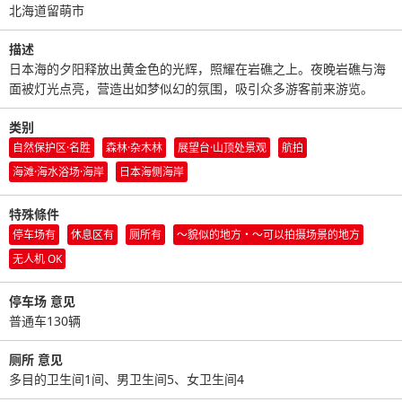
北海道留萌市
描述
日本海的夕阳释放出黄金色的光辉，照耀在岩礁之上。夜晚岩礁与海
面被灯光点亮，营造出如梦似幻的氛围，吸引众多游客前来游览。
类别
自然保护区·名胜
森林·杂木林
展望台·山顶处景观
航拍
海滩·海水浴场·海岸
日本海侧海岸
特殊條件
停车场有
休息区有
厕所有
〜貌似的地方・〜可以拍摄场景的地方
无人机 OK
停车场 意见
普通车130辆
厕所 意见
多目的卫生间1间、男卫生间5、女卫生间4