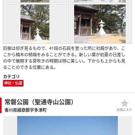
巨樹は仰ぎ見るもので、41段の石段を登った所に社殿があり、こ
こから楠木の梢端をみることができる。新しい葉が初夏の日差し
の中で展開する芽吹きの時期は特に美しい。下からも上からも見
ることのできる位置にある。
カテゴリ
神社・仏閣
常磐公園（聖通寺山公園）
香川県綾歌郡宇多津町
お気に入り