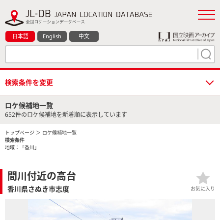
日本語
English
中文
検索条件を変更
ロケ候補地一覧
652件のロケ候補地を新着順に表示しています
トップページ
＞ ロケ候補地一覧
検索条件
地域：「香川」
間川付近の高台
香川県さぬき市志度
お気に入り