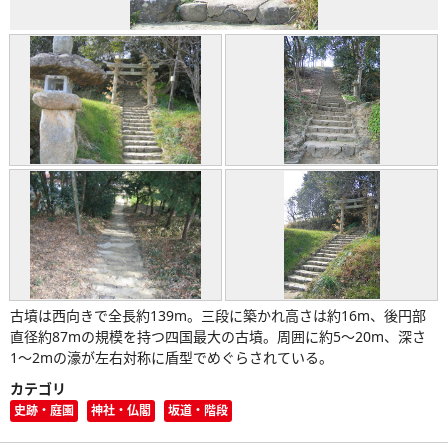
古墳は西向きで全長約139m。三段に築かれ高さは約16m、後円部
直径約87mの規模を持つ四国最大の古墳。周囲に約5〜20m、深さ
1〜2mの濠が左右対称に盾型でめぐらされている。
カテゴリ
史跡・庭園
神社・仏閣
坂道・階段