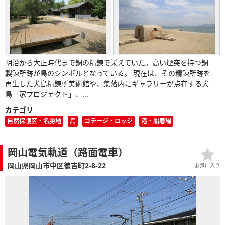
明治から大正時代まで銅の精錬で栄えていた。高い煙突を持つ銅
製錬所跡が島のシンボルとなっている。 現在は、その精錬所跡を
再生した犬島精錬所美術館や、集落内にギャラリーが点在する犬
島「家プロジェクト」、...
カテゴリ
自然保護区・名勝地
島
コテージ・ロッジ
港・船着場
岡山電気軌道（路面電車）
岡山県岡山市中区徳吉町2-8-22
お気に入り