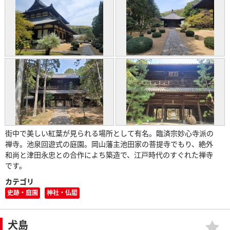
街中で美しい紅葉が見られる場所として有名。臨済宗妙心寺派の
禅寺。池泉回遊式の庭園。岡山藩主池田家の菩提寺でもり、絶外
和尚と津田永忠との合作によち築造で、江戸時代のすぐれた禅寺
です。
カテゴリ
史跡・庭園
神社・仏閣
犬島