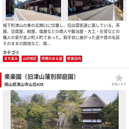
城下町津山の東の玄関口に位置し、旧出雲街道に面している。茶
屋、豆腐屋、紺屋、塩屋などの商人や鍛冶屋・大工・左官などの
職人の家が並ぶ町人町であった。鈎手状に曲がった道や昔の名前
そのままの路地など、城...
カテゴリ
まち並み
山村地区
特徴のある道
飲食店内
衆楽園（旧津山藩別邸庭園）
岡山県津山市山北628
お気に入り