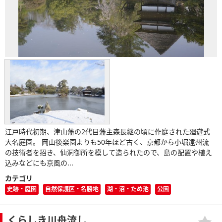
江戸時代初期、津山藩の2代目藩主森長継の頃に作庭された廻遊式
大名庭園。 岡山後楽園よりも50年ほど古く、京都から小堀遠州流
の技術者を招き、仙洞御所を模して造られたので、島の配置や植え
込みなどにも京風の...
カテゴリ
史跡・庭園
自然保護区・名勝地
湖・沼・ため池
公園
くらしき川舟流し