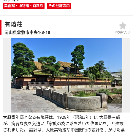
美術館・博物館・資料館
その他施設内
有隣荘
岡山県倉敷市中央1-3-18
お気に入り
大原家別邸となる有隣荘は、1928年（昭和3年）に 大原孫三郎
が、病弱な妻を気遣い「家族の為に落ち着いた住まいを」と建設
されました。 設計は、大原美術館や中国銀行の設計を手がけた薬