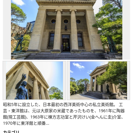
昭和5年に設立した、日本最初の西洋美術中心の私立美術館。 工
芸・東洋館は、元は大原家の米蔵であったものを、1961年に陶器
館(現工芸館)、1963年に棟方志功室と芹沢けい(金へんに圭)介室、
1970年に東洋館と順番...
カテゴリ