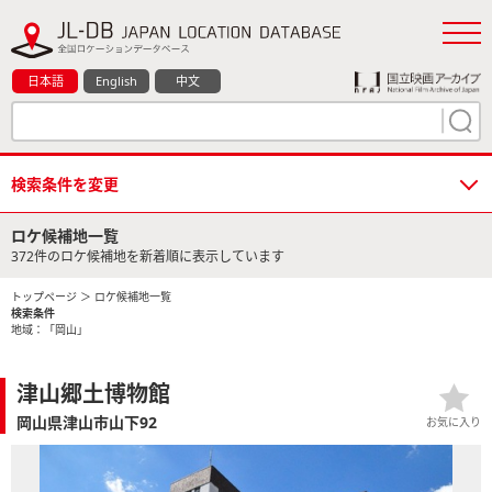
日本語
English
中文
検索条件を変更
ロケ候補地一覧
372件のロケ候補地を新着順に表示しています
トップページ
＞ ロケ候補地一覧
検索条件
地域：「岡山」
津山郷土博物館
岡山県津山市山下92
お気に入り