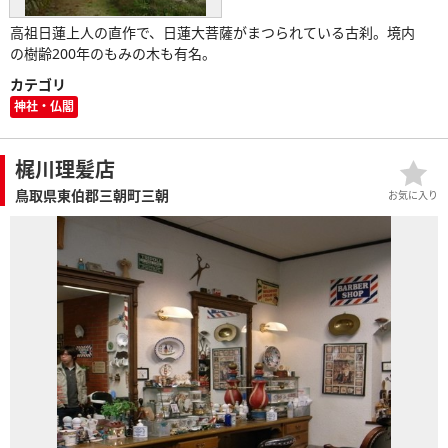
高祖日蓮上人の直作で、日蓮大菩薩がまつられている古刹。境内
の樹齢200年のもみの木も有名。
カテゴリ
神社・仏閣
梶川理髪店
鳥取県東伯郡三朝町三朝
お気に入り