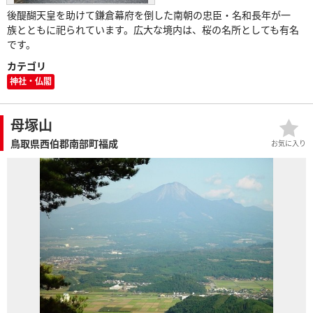
後醍醐天皇を助けて鎌倉幕府を倒した南朝の忠臣・名和長年が一
族とともに祀られています。広大な境内は、桜の名所としても有名
です。
カテゴリ
神社・仏閣
母塚山
鳥取県西伯郡南部町福成
お気に入り