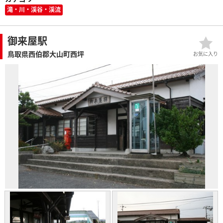
滝・川・渓谷・渓流
御来屋駅
鳥取県西伯郡大山町西坪
お気に入り