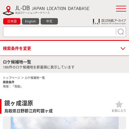
日本語
English
中文
検索条件を変更
ロケ候補地一覧
186件のロケ候補地を新着順に表示しています
トップページ
＞ ロケ候補地一覧
検索条件
地域：「鳥取」
鏡ヶ成湿原
鳥取県日野郡江府町鏡ヶ成
お気に入り