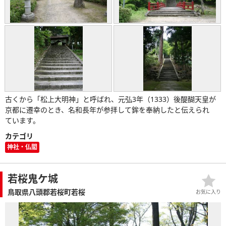
古くから「松上大明神」と呼ばれ、元弘3年（1333）後醍醐天皇が
京都に遷幸のとき、名和長年が参拝して鉾を奉納したと伝えられ
ています。
カテゴリ
神社・仏閣
若桜鬼ケ城
鳥取県八頭郡若桜町若桜
お気に入り