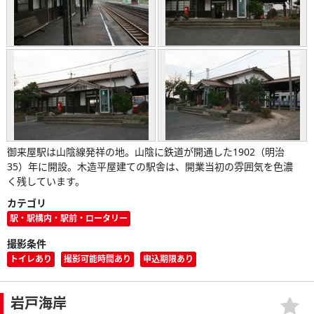
御来屋駅は山陰線発祥の地。山陰に鉄道が開通した1902（明治
35）年に開設。木造平屋建ての駅舎は、開業当初の雰囲気を色濃
く残しています。
カテゴリ
駅・駅構内・駅前・ロータリー
撮影条件
トイレあり
撮影可能時間あり
申込期限あり
岩戸海岸