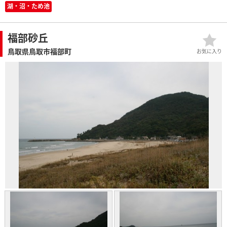
湖・沼・ため池
福部砂丘
鳥取県鳥取市福部町
お気に入り