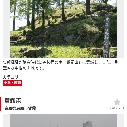
矢部輝種が鎌倉時代に若桜宿の南「鶴尾山」に築城しました。典
型的な中世の山城です。
カテゴリ
史跡・庭園
賀露港
鳥取県鳥取市賀露
お気に入り