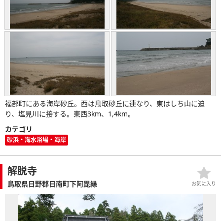
福部町にある海岸砂丘。西は鳥取砂丘に連なり、東はしち山に迫
り、塩見川に接する。東西3km、1,4km。
カテゴリ
砂浜・海水浴場・海岸
解脱寺
鳥取県日野郡日南町下阿毘縁
お気に入り