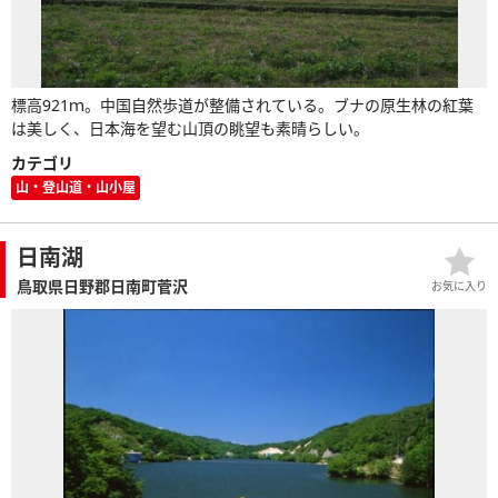
標高921ｍ。中国自然歩道が整備されている。ブナの原生林の紅葉
は美しく、日本海を望む山頂の眺望も素晴らしい。
カテゴリ
山・登山道・山小屋
日南湖
鳥取県日野郡日南町菅沢
お気に入り