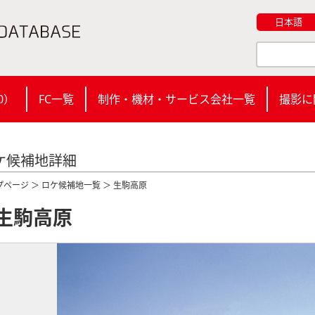
日本語
0
）
FC一覧
制作・機材・サービス会社一覧
撮影に
ケ候補地詳細
プページ
＞
ロケ候補地一覧
＞ 生駒高原
生駒高原