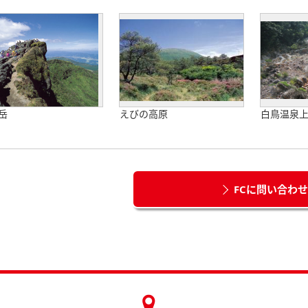
岳
えびの高原
白鳥温泉
FCに問い合わ