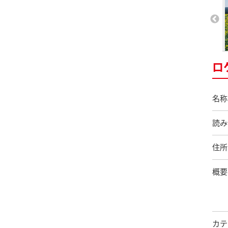
ロ
名称
読み
住所
概要
カテ