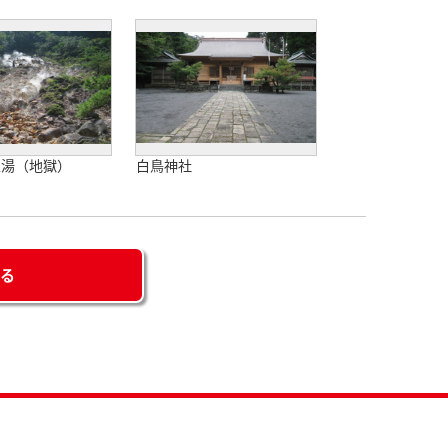
上湯（地獄）
白鳥神社
せる