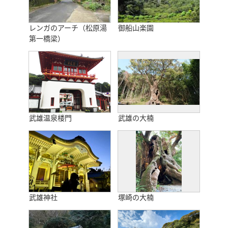
レンガのアーチ（松原湯
御船山楽園
第一橋梁）
武雄温泉楼門
武雄の大楠
武雄神社
塚崎の大楠