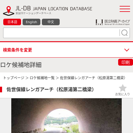
日本語
English
中文
検索条件を変更
印刷
ロケ候補地詳細
トップページ
＞
ロケ候補地一覧
＞ 佐世保線レンガアーチ（松原湯第二橋梁）
佐世保線レンガアーチ（松原湯第二橋梁）
お気に入り