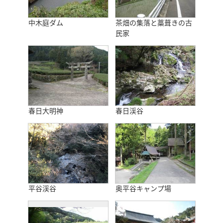
中木庭ダム
茶畑の集落と藁葺きの古
民家
春日大明神
春日渓谷
平谷渓谷
奥平谷キャンプ場