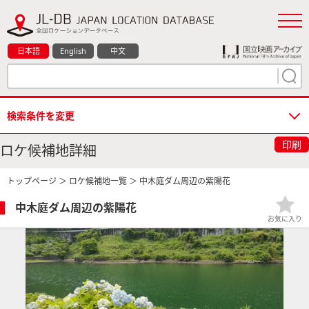
日本語
English
中文
検索条件を変更
印刷
ロケ候補地詳細
トップページ
＞
ロケ候補地一覧
＞ 中木庭ダム周辺の紫陽花
中木庭ダム周辺の紫陽花
お気に入り