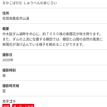
なかこばだむ しゅうへんのあじさい
住所
佐賀県鹿島市山浦
概要
中木庭ダム湖畔を中心に、約７０００株の紫陽花が咲き誇ります。
また、ダムの上流に位置する棚田では、棚田と山間の自然の風景に
紫陽花が溶け込んでいる様子を眺めることができます。
撮影日
2020年
撮影時刻
昼
撮影時天候
雲
カテゴリ
自然
湖・沼・ため池