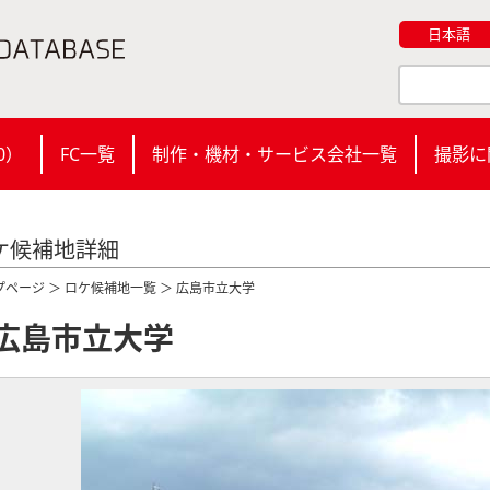
日本語
0
）
FC一覧
制作・機材・サービス会社一覧
撮影に
ケ候補地詳細
プページ
＞
ロケ候補地一覧
＞ 広島市立大学
広島市立大学