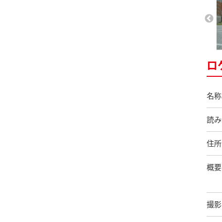
ロ
名称
読み
住所
概要
撮影