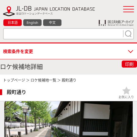
日本語
English
中文
検索条件を変更
印刷
ロケ候補地詳細
トップページ
＞
ロケ候補地一覧
＞ 殿町通り
殿町通り
お気に入り