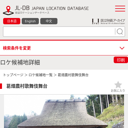
日本語
English
中文
検索条件を変更
印刷
ロケ候補地詳細
トップページ
＞
ロケ候補地一覧
＞ 葛畑農村歌舞伎舞台
葛畑農村歌舞伎舞台
お気に入り