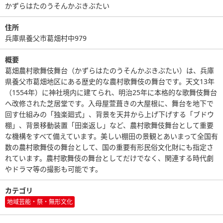
かずらはたのうそんかぶきぶたい
住所
兵庫県養父市葛畑村中979
概要
葛畑農村歌舞伎舞台（かずらはたのうそんかぶきぶたい）は、兵庫
県養父市葛畑地区にある歴史的な農村歌舞伎の舞台です。天文13年
（1554年）に神社境内に建てられ、明治25年に本格的な歌舞伎舞台
へ改修された芝居堂です。入母屋萱葺きの大屋根に、舞台を地下で
回す仕組みの「独楽廻式」、背景を天井から上げ下げする「ブドウ
棚」、背景移動装置「田楽返し」など、農村歌舞伎舞台として重要
な機構をすべて備えています。美しい棚田の景観とあいまって全国有
数の農村歌舞伎の舞台として、国の重要有形民俗文化財にも指定さ
れています。農村歌舞伎の舞台としてだけでなく、関連する時代劇
やドラマ等の撮影も可能です。
カテゴリ
地域芸能・祭・無形文化