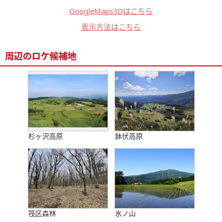
GoogleMaps3Dはこちら
表示方法はこちら
周辺のロケ候補地
杉ヶ沢高原
鉢伏高原
筏区森林
氷ノ山