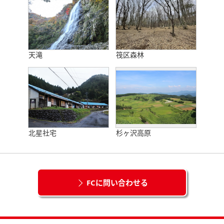
天滝
筏区森林
北星社宅
杉ヶ沢高原
FCに問い合わせる