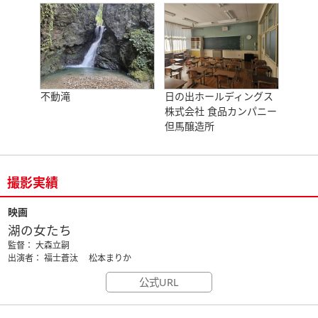
不動滝
日の出ホールディングス
株式会社 食品カンパニー
但馬醸造所
撮影実績
映画
湖の女たち
監督： 大森立嗣
出演者： 福士蒼汰 松本まりか
公式URL