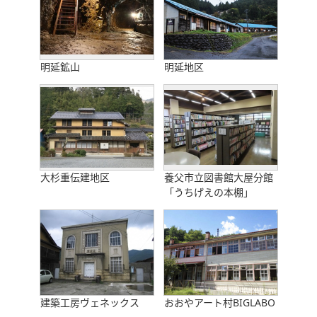
明延鉱山
明延地区
大杉重伝建地区
養父市立図書館大屋分館
「うちげえの本棚」
建築工房ヴェネックス
おおやアート村BIGLABO