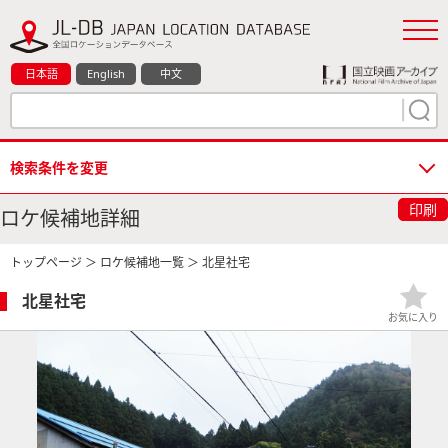
日本語
English
中文
検索条件を変更
印刷
ロケ候補地詳細
トップページ
＞
ロケ候補地一覧
＞ 北星社宅
北星社宅
お気に入り