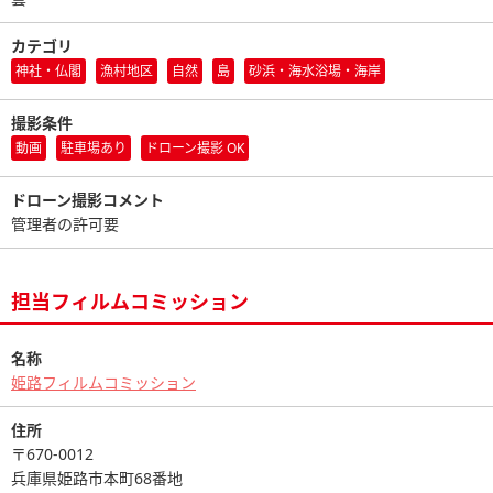
カテゴリ
神社・仏閣
漁村地区
自然
島
砂浜・海水浴場・海岸
撮影条件
動画
駐車場あり
ドローン撮影 OK
ドローン撮影コメント
管理者の許可要
担当フィルムコミッション
名称
姫路フィルムコミッション
住所
〒670-0012
兵庫県姫路市本町68番地