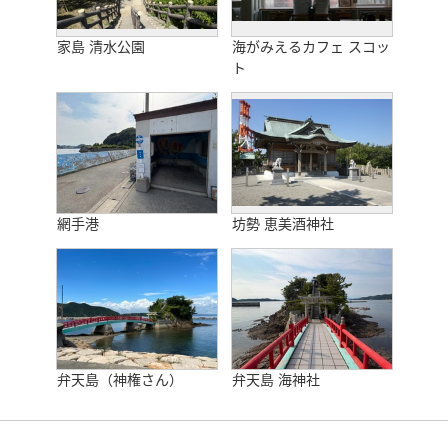
家島 清水公園
海がみえるカフェ スコッ
ト
網手港
坊勢 恵美酒神社
弁天島（神権さん）
弁天島 海神社