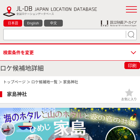
日本語
English
中文
検索条件を変更
印刷
ロケ候補地詳細
トップページ
＞
ロケ候補地一覧
＞ 家島神社
家島神社
お気に入り