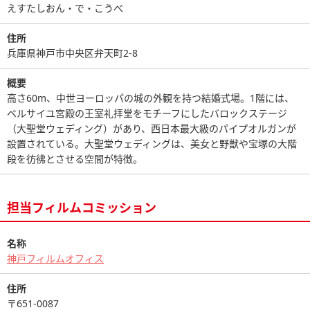
えすたしおん・で・こうべ
住所
兵庫県神戸市中央区弁天町2-8
概要
高さ60m、中世ヨーロッパの城の外観を持つ結婚式場。1階には、
ベルサイユ宮殿の王室礼拝堂をモチーフにしたバロックステージ
（大聖堂ウェディング）があり、西日本最大級のパイプオルガンが
設置されている。大聖堂ウェディングは、美女と野獣や宝塚の大階
段を彷彿とさせる空間が特徴。
担当フィルムコミッション
名称
神戸フィルムオフィス
住所
〒651-0087