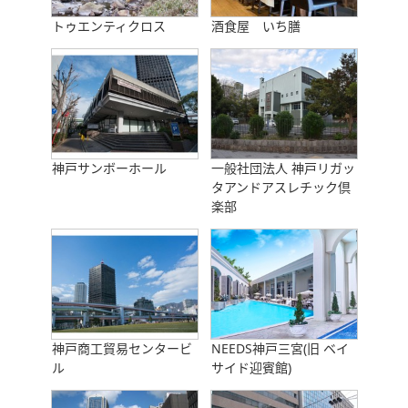
トゥエンティクロス
酒食屋 いち膳
神戸サンボーホール
一般社団法人 神戸リガッ
タアンドアスレチック倶
楽部
神戸商工貿易センタービ
NEEDS神戸三宮(旧 ベイ
ル
サイド迎賓館)