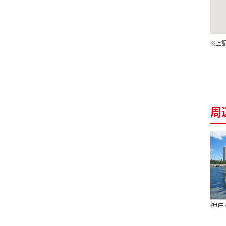
※上
周
神戸