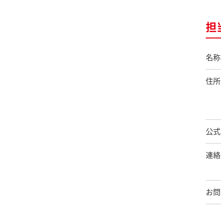
担
名称
住所
公式
連絡
お問