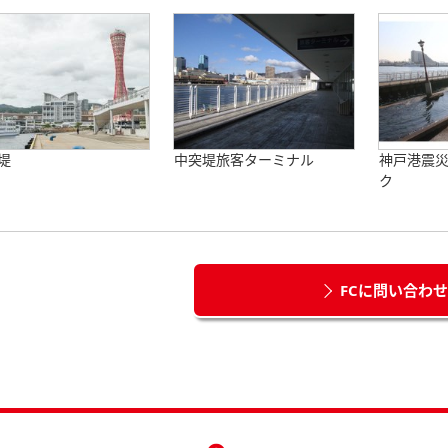
堤
中突堤旅客ターミナル
神戸港震
ク
FCに問い合わ