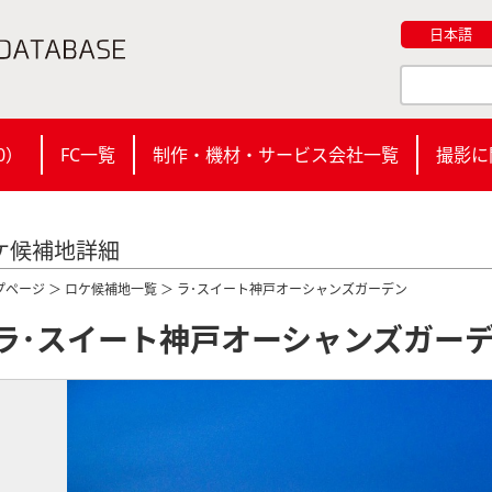
日本語
0
）
FC一覧
制作・機材・サービス会社一覧
撮影に
ケ候補地詳細
プページ
＞
ロケ候補地一覧
＞ ラ･スイート神戸オーシャンズガーデン
ラ･スイート神戸オーシャンズガー