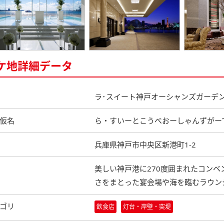
ケ地詳細データ
ラ･スイート神戸オーシャンズガーデ
仮名
ら・すいーとこうべおーしゃんずがー
兵庫県神戸市中央区新港町1-2
美しい神戸港に270度囲まれたコン
さをまとった宴会場や海を臨むラウン
ゴリ
飲食店
灯台・岸壁・突堤