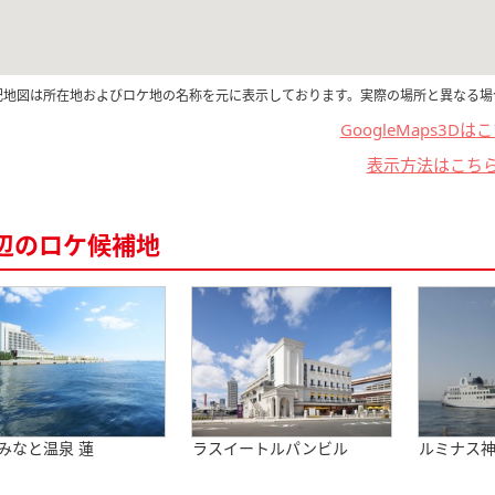
記地図は所在地およびロケ地の名称を元に表示しております。実際の場所と異なる場
GoogleMaps3Dは
表示方法はこち
辺のロケ候補地
みなと温泉 蓮
ラスイートルパンビル
ルミナス神