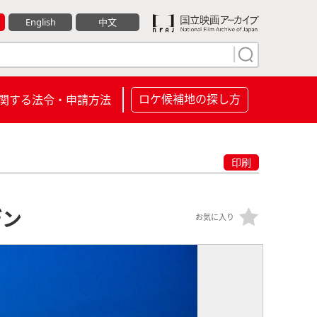
English
中文
ロケ候補地の探し方
関する法令・申請方法
印刷
デン
お気に入り