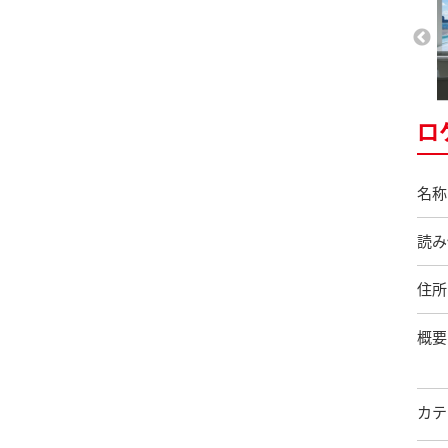
ロ
名称
読み
住所
概要
カテ