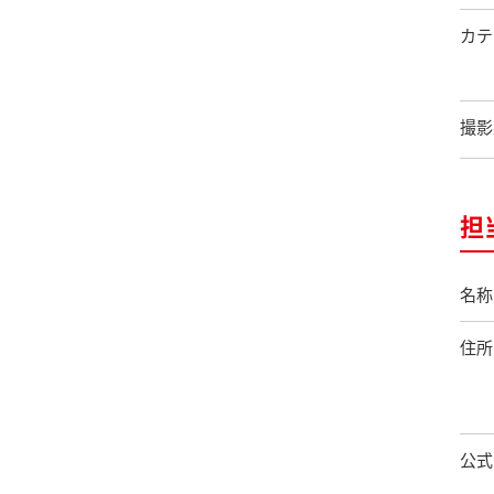
カテ
撮影
担
名称
住所
公式