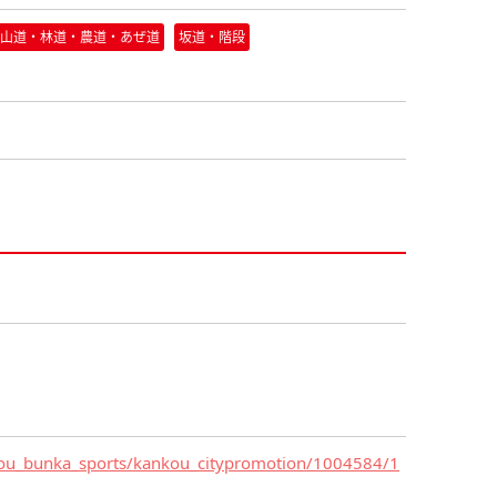
山道・林道・農道・あぜ道
坂道・階段
ankou_bunka_sports/kankou_citypromotion/1004584/1