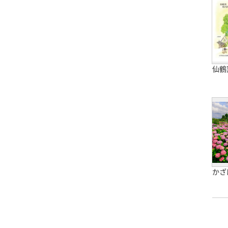
仙鶴
かざ