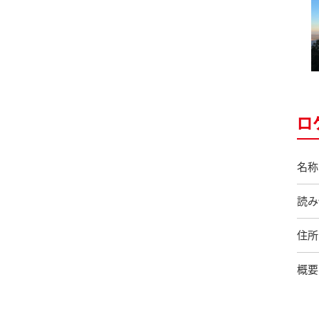
ロ
名称
読み
住所
概要