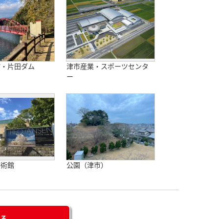
館・片田ダム
津市産業・スポーツセンタ
ー
美術館
公園（津市）
せる