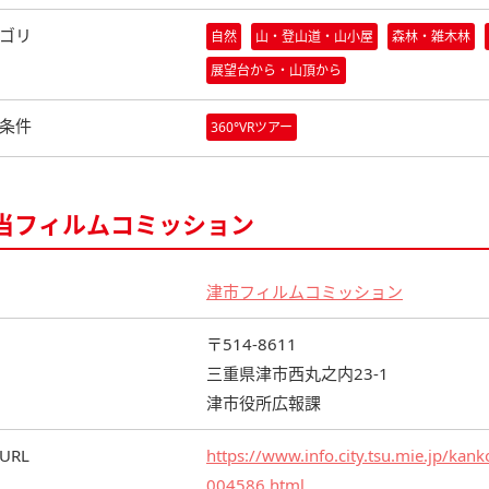
ゴリ
自然
山・登山道・山小屋
森林・雑木林
展望台から・山頂から
条件
360°VRツアー
当フィルムコミッション
津市フィルムコミッション
〒514-8611
三重県津市西丸之内23-1
津市役所広報課
URL
https://www.info.city.tsu.mie.jp/k
004586.html