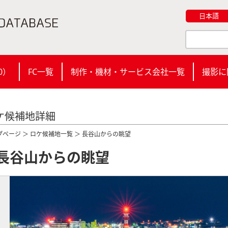
日本語
0
）
FC一覧
制作・機材・サービス会社一覧
撮影に
ケ候補地詳細
プページ
＞
ロケ候補地一覧
＞ 長谷山からの眺望
長谷山からの眺望