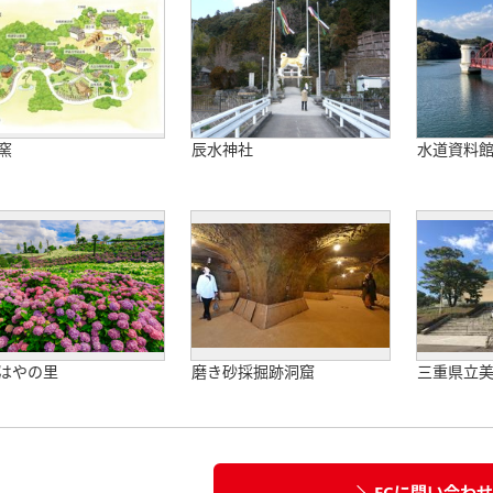
窯
辰水神社
水道資料
はやの里
磨き砂採掘跡洞窟
三重県立
FCに問い合わ