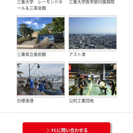
三重大学 レーモンドホ
三重大学医学部付属病院
ール＆三翠会館
三重県立美術館
アスト津
白塚漁港
公的工業団地
FCに問い合わせる