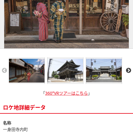
「
360°VRツアーはこちら
」
ロケ地詳細データ
名称
一身田寺内町