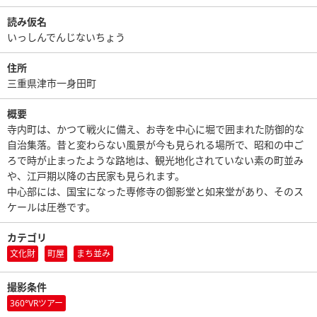
読み仮名
いっしんでんじないちょう
住所
三重県津市一身田町
概要
寺内町は、かつて戦火に備え、お寺を中心に堀で囲まれた防御的な
自治集落。昔と変わらない風景が今も見られる場所で、昭和の中ご
ろで時が止まったような路地は、観光地化されていない素の町並み
や、江戸期以降の古民家も見られます。
中心部には、国宝になった専修寺の御影堂と如来堂があり、そのス
ケールは圧巻です。
カテゴリ
文化財
町屋
まち並み
撮影条件
360°VRツアー