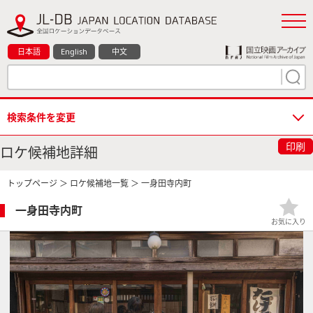
日本語
English
中文
検索条件を変更
印刷
ロケ候補地詳細
トップページ
＞
ロケ候補地一覧
＞ 一身田寺内町
一身田寺内町
お気に入り