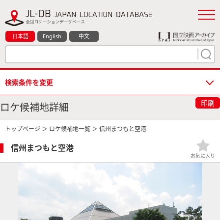
日本語
English
中文
検索条件を変更
印刷
ロケ候補地詳細
トップページ
＞
ロケ候補地一覧
＞ 信州まつもと空港
信州まつもと空港
お気に入り