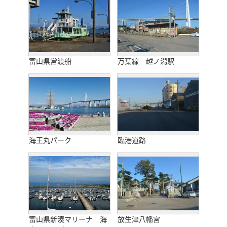
富山県営渡船
万葉線 越ノ潟駅
海王丸パーク
臨港道路
富山県新湊マリーナ 海
放生津八幡宮