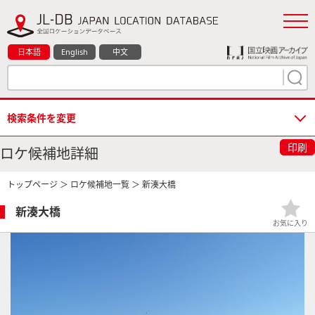
日本語
English
中文
検索条件を変更
印刷
ロケ候補地詳細
トップページ
＞
ロケ候補地一覧
＞ 新湊大橋
新湊大橋
お気に入り