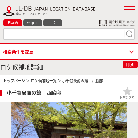
日本語
English
中文
検索条件を変更
印刷
ロケ候補地詳細
トップページ
＞
ロケ候補地一覧
＞ 小千谷豪商の館 西脇邸
小千谷豪商の館 西脇邸
お気に入り