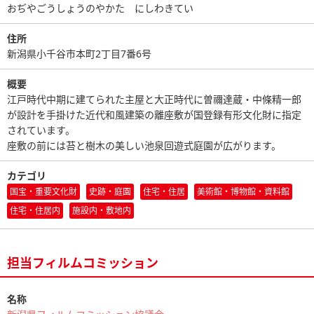
おぢやごうしょうのやかた にしわきてい
住所
新潟県小千谷市本町2丁目7番6号
概要
江戸時代中期に建てられた主屋と大正時代に曽禰達蔵・中條精一郎
が設計を手掛けた近代和風建築の離座敷が国登録有形文化財に指定
されています。
座敷の前には苔と樹木の美しい池泉回遊式庭園が広がります。
カテゴリ
国宝・重要文化財
史跡・庭園
住宅・住居
美術館・博物館・資料館
住宅・住居内
施設内・敷地内
担当フィルムコミッション
名称