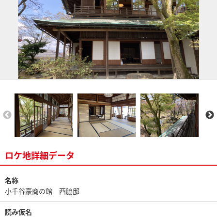
ロケ地詳細データ
名称
小千谷豪商の館 西脇邸
読み仮名