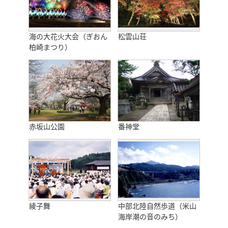
海の大花火大会（ぎおん
松雲山荘
柏崎まつり）
赤坂山公園
番神堂
綾子舞
中部北陸自然歩道（米山
海岸潮の音のみち）