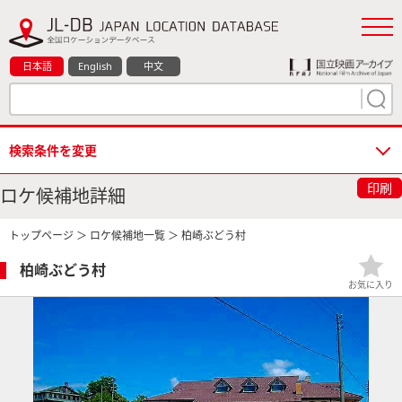
日本語
English
中文
検索条件を変更
印刷
ロケ候補地詳細
トップページ
＞
ロケ候補地一覧
＞ 柏崎ぶどう村
柏崎ぶどう村
お気に入り