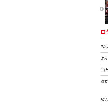
ロ
名称
読み
住所
概要
撮影