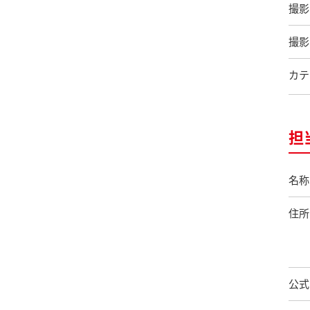
撮影
撮影
カテ
担
名称
住所
公式