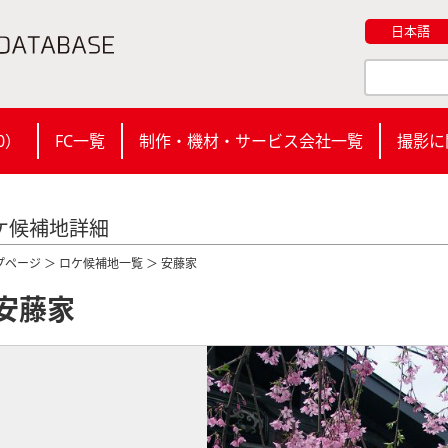
日本語
0
）
FC一覧
制作・機材・サービス会社一覧
撮影に
ケ候補地詳細
プページ
＞
ロケ候補地一覧
＞ 安藤家
安藤家