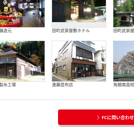
醸造元
田町武家屋敷ホテル
田町武家
製糸工場
進藤昆布店
角館南高
FCに問い合わ