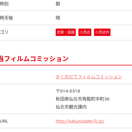
時刻
朝
時天候
晴
ゴリ
史跡・庭園
小売店
小売店内
当フィルムコミッション
かくのだてフィルムコミッション
〒014-0318
秋田県仙北市角館町中町36
仙北市観光課内
URL
http://kakunodate-fc.jp/