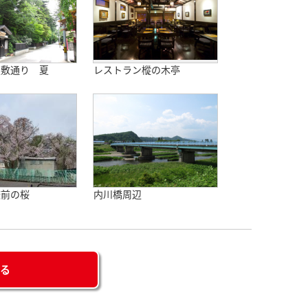
屋敷通り 夏
レストラン樅の木亭
校前の桜
内川橋周辺
せる