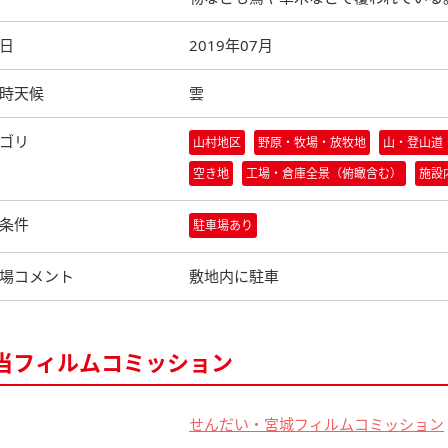
日
2019年07月
時天候
雲
ゴリ
山村地区
野原・牧場・放牧地
山・登山道
空き地
工場・倉庫全景（俯瞰含む）
施設
条件
駐車場あり
場コメント
敷地内に駐車
当フィルムコミッション
せんだい・宮城フィルムコミッション