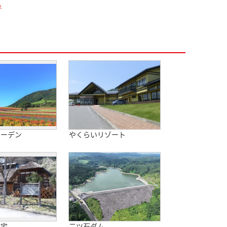
ら
ガーデン
やくらいリゾート
住宅
二ツ石ダム