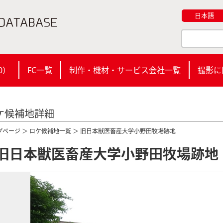
日本語
0
）
FC一覧
制作・機材・サービス会社一覧
撮影に
ケ候補地詳細
プページ
＞
ロケ候補地一覧
＞ 旧日本獣医畜産大学小野田牧場跡地
旧日本獣医畜産大学小野田牧場跡地