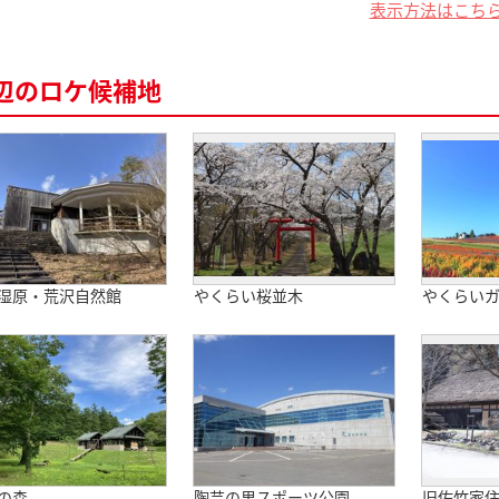
表示方法はこち
辺のロケ候補地
湿原・荒沢自然館
やくらい桜並木
やくらい
の森
陶芸の里スポーツ公園
旧佐竹家