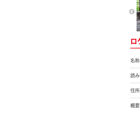
ロ
名称
読み
住所
概要