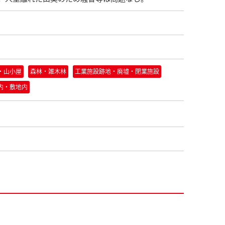
・山小屋
森林・雑木林
工業施設跡地・廃墟・閉業施設
内・敷地内