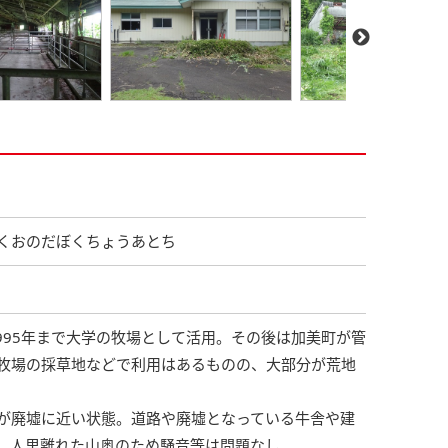
くおのだぼくちょうあとち
年～1995年まで大学の牧場として活用。その後は加美町が管
牧場の採草地などで利用はあるものの、大部分が荒地
が廃墟に近い状態。道路や廃墟となっている牛舎や建
。人里離れた山奥のため騒音等は問題なし。