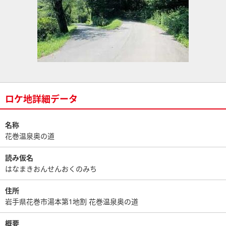
ロケ地詳細データ
名称
花巻温泉奥の道
読み仮名
はなまきおんせんおくのみち
住所
岩手県花巻市湯本第1地割 花巻温泉奥の道
概要