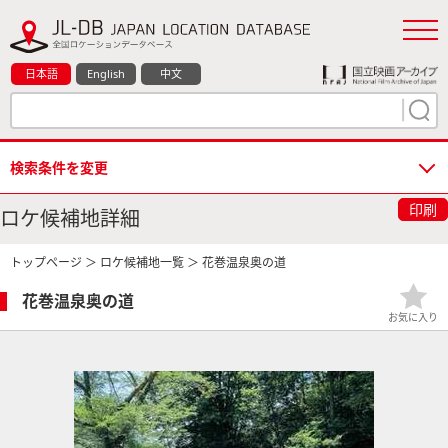
日本語
English
中文
検索条件を変更
印刷
ロケ候補地詳細
トップページ
＞
ロケ候補地一覧
＞ 花巻温泉奥の道
花巻温泉奥の道
お気に入り