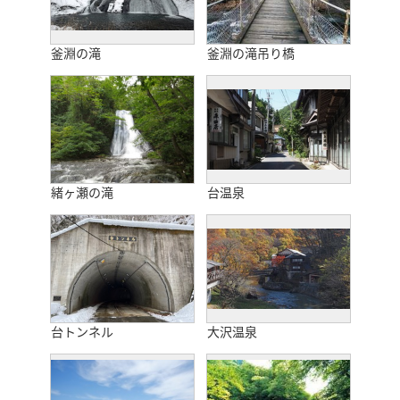
釜淵の滝
釜淵の滝吊り橋
緒ヶ瀬の滝
台温泉
台トンネル
大沢温泉