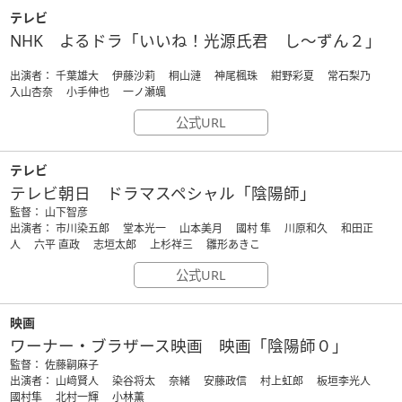
テレビ
NHK よるドラ「いいね！光源氏君 し～ずん２」
出演者： 千葉雄大 伊藤沙莉 桐山漣 神尾楓珠 紺野彩夏 常石梨乃
入山杏奈 小手伸也 一ノ瀬颯
公式URL
テレビ
テレビ朝日 ドラマスペシャル「陰陽師」
監督： 山下智彦
出演者： 市川染五郎 堂本光一 山本美月 國村 隼 川原和久 和田正
人 六平 直政 志垣太郎 上杉祥三 雛形あきこ
公式URL
映画
ワーナー・ブラザース映画 映画「陰陽師０」
監督： 佐藤嗣麻子
出演者： 山﨑賢人 染谷将太 奈緒 安藤政信 村上虹郎 板垣李光人
國村隼 北村一輝 小林薫