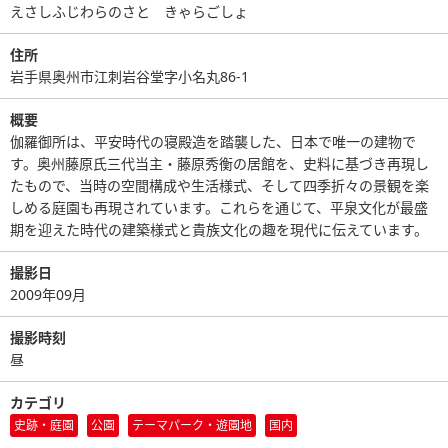
えさしふじわらのさと きゃらごしょ
住所
岩手県奥州市江刺岩谷堂字小名丸86-1
概要
伽羅御所は、平安時代の寝殿造を踏襲した、日本で唯一の建物で
す。奥州藤原氏三代当主・藤原秀衡の居館を、史料に基づき再現し
たもので、当時の空間構成や生活様式、そして四季折々の景観を楽
しめる庭園も再現されています。これらを通じて、平泉文化が最盛
期を迎えた時代の建築様式と貴族文化の趣を現代に伝えています。
撮影日
2009年09月
撮影時刻
昼
カテゴリ
史跡・庭園
公園
テーマパーク・遊園地
国内