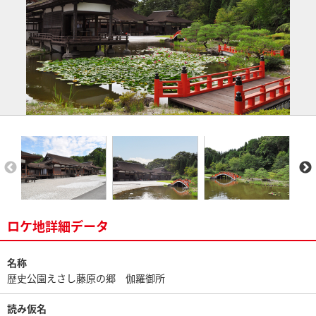
ロケ地詳細データ
名称
歴史公園えさし藤原の郷 伽羅御所
読み仮名