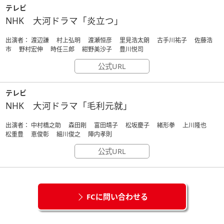
テレビ
NHK 大河ドラマ「炎立つ」
出演者： 渡辺謙 村上弘明 渡瀬恒彦 里見浩太朗 古手川祐子 佐藤浩
市 野村宏伸 時任三郎 紺野美沙子 豊川悦司
公式URL
テレビ
NHK 大河ドラマ「毛利元就」
出演者： 中村橋之助 森田剛 富田靖子 松坂慶子 緒形拳 上川隆也
松重豊 恵俊彰 細川俊之 陣内孝則
公式URL
FCに問い合わせる