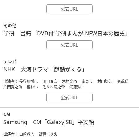
公式URL
その他
学研 書籍「DVD付 学研まんが NEW日本の歴史」
公式URL
テレビ
NHK 大河ドラマ「麒麟がくる」
出演者： 長谷川博己 川口春奈 木村文乃 南果歩 村田雄浩 徳重聡
片岡愛之助 檀れい 佐々木蔵之介 滝藤賢一
公式URL
CM
Samsung CM「Galaxy S8」平安編
出演者： 山崎賢人 飯豊まりえ