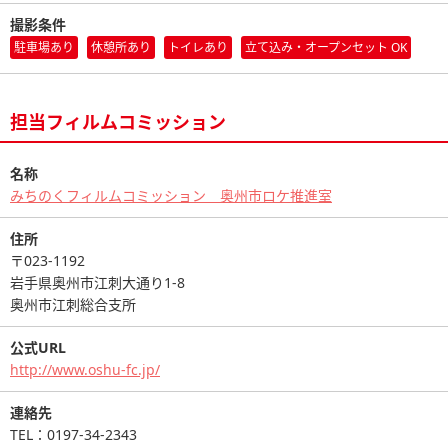
撮影条件
駐車場あり
休憩所あり
トイレあり
立て込み・オープンセット OK
担当フィルムコミッション
名称
みちのくフィルムコミッション 奥州市ロケ推進室
住所
〒023-1192
岩手県奥州市江刺大通り1-8
奥州市江刺総合支所
公式URL
http://www.oshu-fc.jp/
連絡先
TEL：0197-34-2343