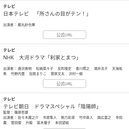
テレビ
日本テレビ 「所さんの目がテン！」
出演者： 都丸紗也華
公式URL
テレビ
NHK 大河ドラマ「利家とまつ」
出演者： 唐沢寿明 松嶋菜々子 反町隆史 香川照之 酒井法子 天海祐
希 竹野内豊 加賀まりこ 菅原文太 沢村一樹
公式URL
テレビ
テレビ朝日 ドラマスペシャル「陰陽師」
監督： 篠原哲雄
出演者： 佐々木蔵之介 市原隼人 剛力彩芽 竹中直人 国広富之 寺田
農 菅田俊 升毅 笛木優子 本田望結