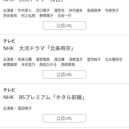
出演者： 竹中直人 沢口靖子 渡哲也 仲代達矢 高嶋政伸 市原悦子
赤井英和 村上弘明 野際陽子 古谷一行
公式URL
テレビ
NHK 大河ドラマ「北条時宗」
出演者： 和泉元彌 渡部篤郎 渡辺謙 浅野温子 富司純子 北大路欣也
柳葉敏郎 木村佳乃 西田ひかる 西岡徳馬
公式URL
テレビ
NHK BSプレミアム「ホタル前線」
出演者： 富田靖子
公式URL