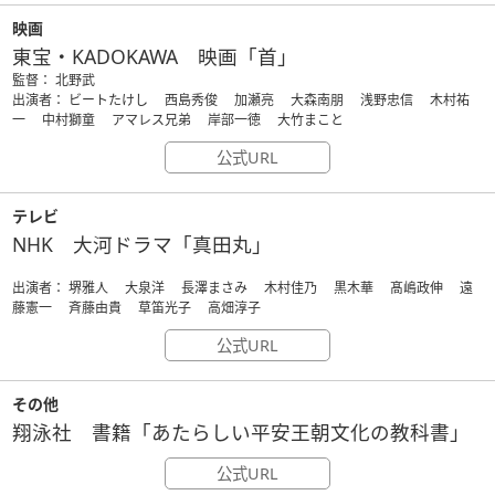
映画
東宝・KADOKAWA 映画「首」
監督： 北野武
出演者： ビートたけし 西島秀俊 加瀬亮 大森南朋 浅野忠信 木村祐
一 中村獅童 アマレス兄弟 岸部一徳 大竹まこと
公式URL
テレビ
NHK 大河ドラマ「真田丸」
出演者： 堺雅人 大泉洋 長澤まさみ 木村佳乃 黒木華 髙嶋政伸 遠
藤憲一 斉藤由貴 草笛光子 高畑淳子
公式URL
その他
翔泳社 書籍「あたらしい平安王朝文化の教科書」
公式URL