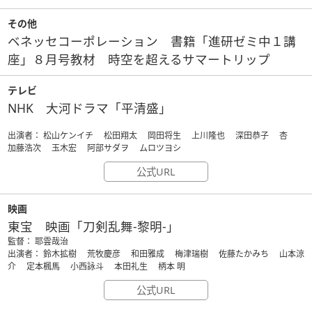
その他
ベネッセコーポレーション 書籍「進研ゼミ中１講
座」８月号教材 時空を超えるサマートリップ
テレビ
NHK 大河ドラマ「平清盛」
出演者： 松山ケンイチ 松田翔太 岡田将生 上川隆也 深田恭子 杏
加藤浩次 玉木宏 阿部サダヲ ムロツヨシ
公式URL
映画
東宝 映画「刀剣乱舞-黎明-」
監督： 耶雲哉治
出演者： 鈴木拡樹 荒牧慶彦 和田雅成 梅津瑞樹 佐藤たかみち 山本涼
介 定本楓馬 小西詠斗 本田礼生 柄本 明
公式URL