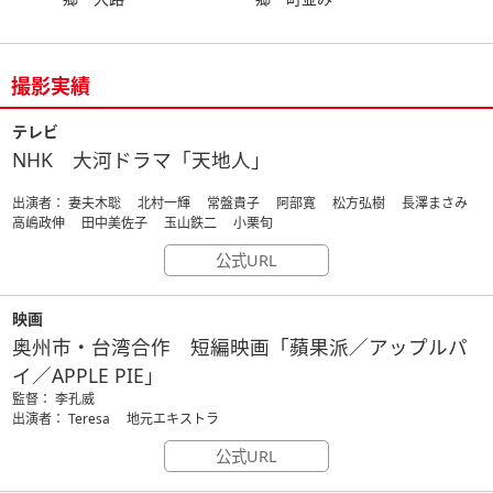
撮影実績
テレビ
NHK 大河ドラマ「天地人」
出演者： 妻夫木聡 北村一輝 常盤貴子 阿部寛 松方弘樹 長澤まさみ
高嶋政伸 田中美佐子 玉山鉄二 小栗旬
公式URL
映画
奥州市・台湾合作 短編映画「蘋果派／アップルパ
イ／APPLE PIE」
監督： 李孔威
出演者： Teresa 地元エキストラ
公式URL