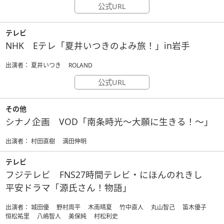
公式URL
テレビ
NHK Eテレ「夏井いつきのよみ旅！」in岩手
出演者： 夏井いつき ROLAND
公式URL
その他
シナノ企画 VOD「南条時光～大願に生きる！～」
出演者： 村田直樹 満田伸明
テレビ
フジテレビ FNS27時間テレビ・にほんのれきし
平安ドラマ「源氏さん！物語」
出演者： 城田優 野村周平 木南晴夏 竹中直人 丸山智己 笛木優子
恒松祐里 八嶋智人 美保純 村松利史