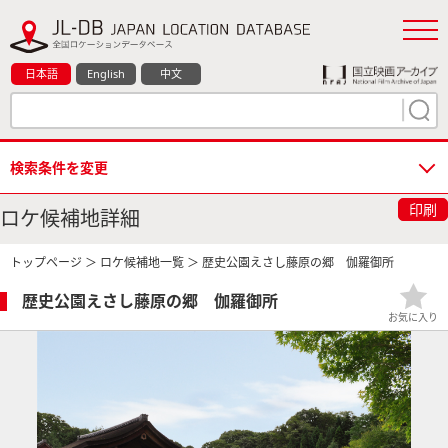
日本語
English
中文
検索条件を変更
印刷
ロケ候補地詳細
トップページ
＞
ロケ候補地一覧
＞ 歴史公園えさし藤原の郷 伽羅御所
歴史公園えさし藤原の郷 伽羅御所
お気に入り